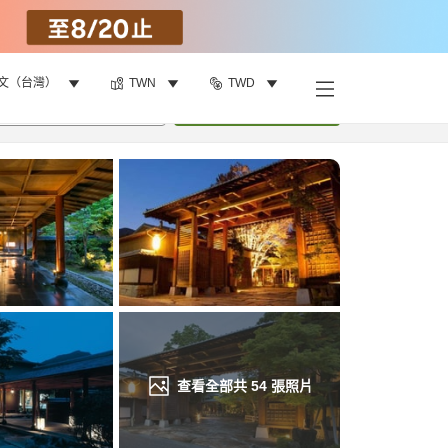
文（台灣）
TWN
TWD
找客房
•
1
間房
重新搜尋
查看全部共
54
張照片