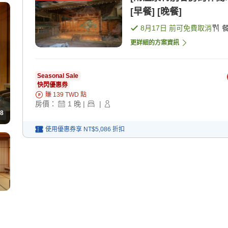
[早餐] [晚餐]
8月17日
前可免費取消
更詳細的方案資訊
Seasonal Sale
快閃優惠券
賺
139
TWD
點
房價：
1
晚
|
|
8
使用優惠券享
NT$5,086
折扣