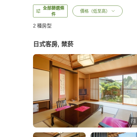
全部篩選條
價格（低至高）
件
2
種房型
日式客房, 禁菸