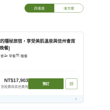
客房
方案
台的隱秘旅宿，享受美肌溫泉與信州會席
晚餐]
餐食
早餐
晚餐
NT$17,903
預訂
含稅費與其他費用