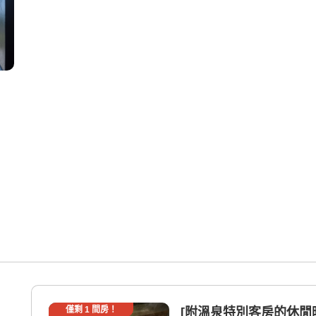
僅剩
1
間房！
[附溫泉特別客房的休閒