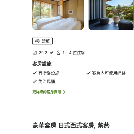
禁菸
29.2 m²
1－4 位住客
客房設施
有衛浴設施
客房內可使用網路
免治馬桶
更詳細的客房資訊
豪華套房 日式西式客房, 禁菸