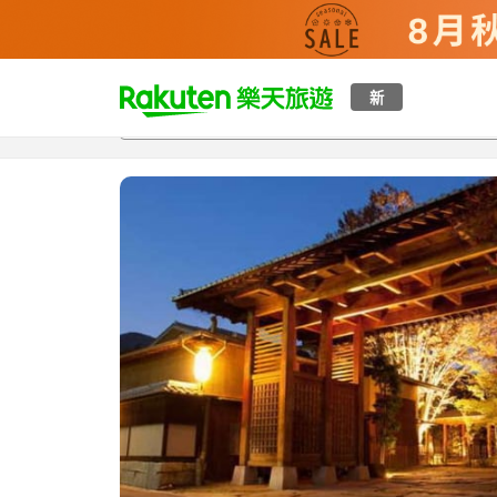
t
新
總覽
客房與方案
評語
設施
o
p
P
a
g
e
_
s
e
a
r
c
h