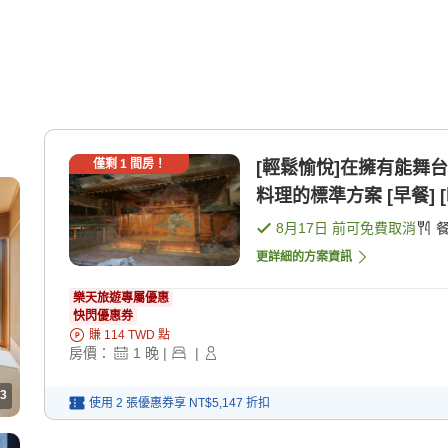
僅剩
1
間房！
[輕鬆愉悅]在擁有能舞
料理的標準方案 [早餐] [
8月17日
前可免費取消
更詳細的方案資訊
樂天旅遊專屬優惠
快閃優惠券
賺
114
TWD
點
房價：
1
晚
|
|
3
使用 2 張優惠券享
NT$5,147
折扣