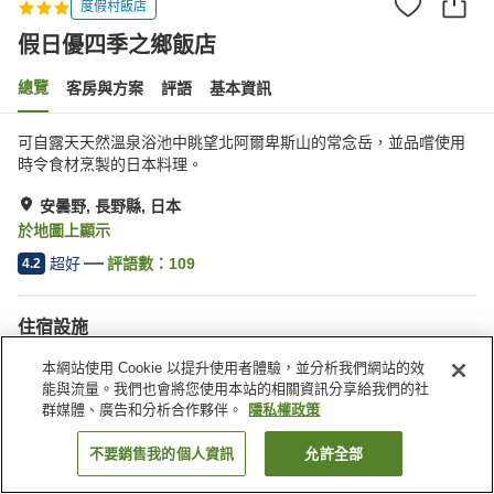
度假村飯店
假日優四季之鄉飯店
總覽
客房與方案
評語
基本資訊
可自露天天然溫泉浴池中眺望北阿爾卑斯山的常念岳，並品嚐使用
時令食材烹製的日本料理。
安曇野, 長野縣, 日本
於地圖上顯示
超好
評語數：
109
4.2
住宿設施
停車場
按摩浴缸
本網站使用 Cookie 以提升使用者體驗，並分析我們網站的效
三溫暖
餐廳
能與流量。我們也會將您使用本站的相關資訊分享給我們的社
群媒體、廣告和分析合作夥伴。
隱私權政策
首頁
日本
長野縣
安曇野
假日優四季之鄉飯店
不要銷售我的個人資訊
允許全部
找客房