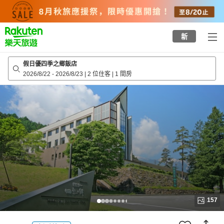
to
top
page
新
假日優四季之鄉飯店
2026/8/22
-
2026/8/23
|
2 位住客
|
1 間房
157