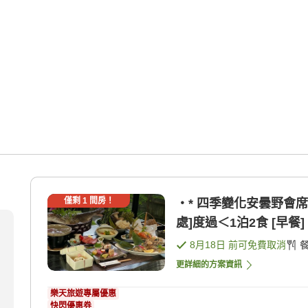
僅剩
1
間房！
・* 四季變化安曇野會席
處]度過＜1泊2食 [早餐] 
8月18日
前可免費取消
更詳細的方案資訊
樂天旅遊專屬優惠
快閃優惠券