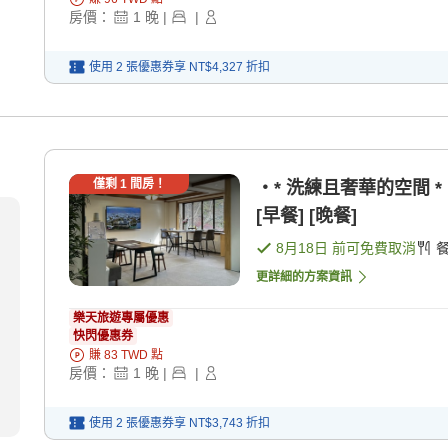
房價：
1
晚
|
|
使用 2 張優惠券享
NT$4,327
折扣
僅剩
1
間房！
・* 洗練且奢華的空間 * 
[早餐] [晚餐]
8月18日
前可免費取消
更詳細的方案資訊
樂天旅遊專屬優惠
快閃優惠券
賺
83
TWD
點
房價：
1
晚
|
|
使用 2 張優惠券享
NT$3,743
折扣