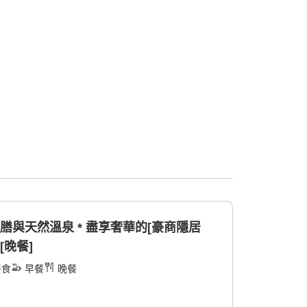
膳與天然溫泉 * 盡享奢華的[豪商隱居
[晚餐]
餐食
早餐
晚餐