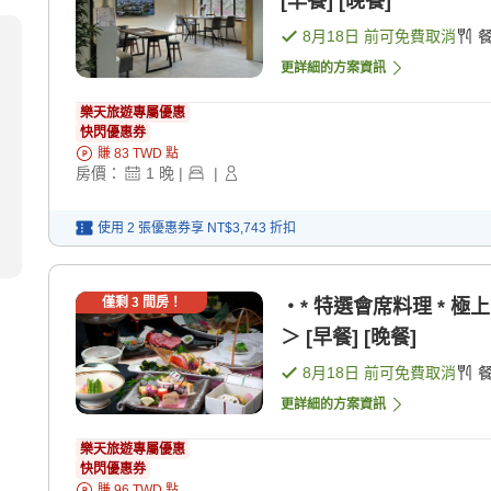
[早餐] [晚餐]
8月18日
前可免費取消
更詳細的方案資訊
樂天旅遊專屬優惠
快閃優惠券
賺
83
TWD
點
房價：
1
晚
|
|
使用 2 張優惠券享
NT$3,743
折扣
僅剩
3
間房！
・* 特選會席料理 * 
＞ [早餐] [晚餐]
8月18日
前可免費取消
更詳細的方案資訊
樂天旅遊專屬優惠
快閃優惠券
賺
96
TWD
點