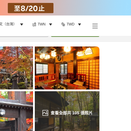
文（台灣）
TWN
TWD
找客房
•
1
間房
重新搜尋
查看全部共
105
張照片