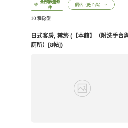
全部篩選條
價格（低至高）
件
10
種房型
日式客房, 禁菸 (【本館】（附洗手台
廁所）[8帖])