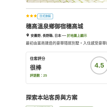
日式旅館
穗高溫泉鄉御宿穗高城
安曇野, 長野縣, 日本
於地圖上顯示
最初由富商建造的豪華隱居別墅。入住感受豪華
住客評分
4.5
很棒
評語數：
25
探索本站客房與方案