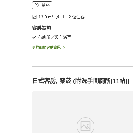
禁菸
13.0 m²
1－2 位住客
客房設施
有廁所／沒有浴室
更詳細的客房資訊
日式客房, 禁菸 (附洗手間廁所[11帖])