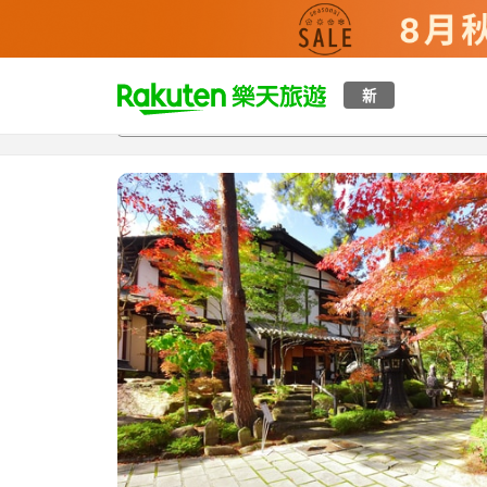
t
新
總覽
客房與方案
評語
設施
o
p
P
a
g
e
_
s
e
a
r
c
h