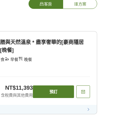
客房
方案
膳與天然溫泉 * 盡享奢華的[豪商隱居
[晚餐]
餐食
早餐
晚餐
NT$11,393
預訂
含稅費與其他費用