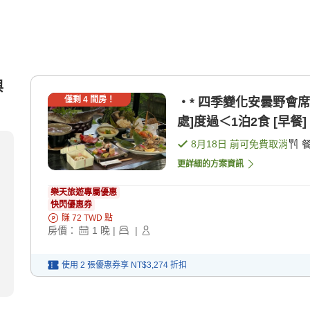
與
僅剩
4
間房！
・* 四季變化安曇野會席
處]度過＜1泊2食 [早餐] 
8月18日
前可免費取消
更詳細的方案資訊
樂天旅遊專屬優惠
快閃優惠券
賺
72
TWD
點
房價：
1
晚
|
|
使用 2 張優惠券享
NT$3,274
折扣