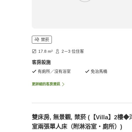
禁菸
17.8 m²
2－3 位住客
客房設施
有廁所／沒有浴室
免治馬桶
更詳細的客房資訊
雙床房, 無景觀, 禁菸 (【Villa】2樓◆
室兩張單人床（附淋浴室・廁所）)