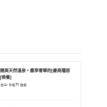
膳與天然溫泉 * 盡享奢華的[豪商隱居
[晚餐]
餐食
早餐
晚餐