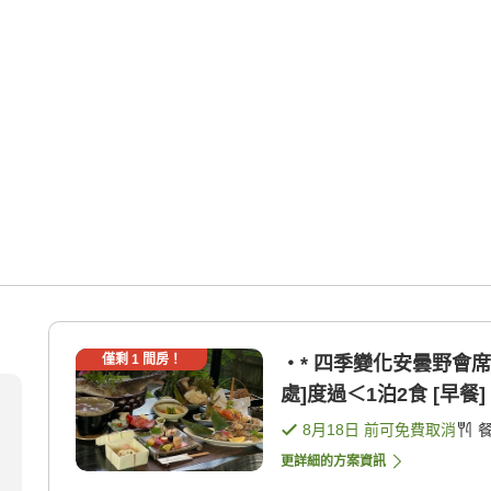
僅剩
1
間房！
・* 四季變化安曇野會席
處]度過＜1泊2食 [早餐] 
8月18日
前可免費取消
更詳細的方案資訊