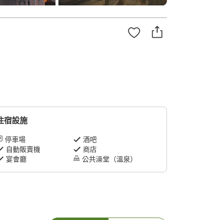
住宿設施
停車場
酒吧
自動販賣機
商店
宴會廳
公共澡堂（溫泉）