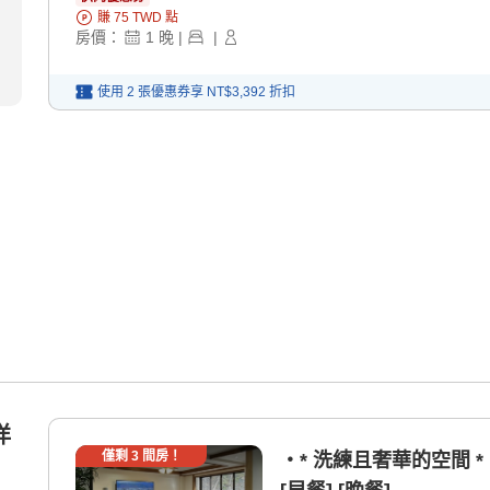
賺
75
TWD
點
房價：
1
晚
|
|
使用 2 張優惠券享
NT$3,392
折扣
洋
僅剩
3
間房！
・* 洗練且奢華的空間 * 