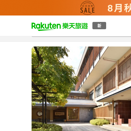
t
新
總覽
客房與方案
評語
設施
o
p
P
a
g
e
_
s
e
a
r
c
h