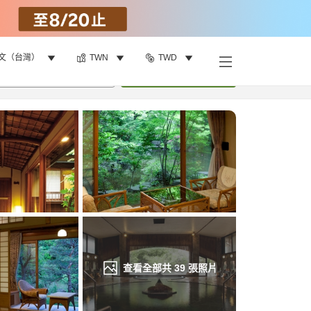
文（台灣）
TWN
TWD
找客房
•
1
間房
重新搜尋
查看全部共
39
張照片