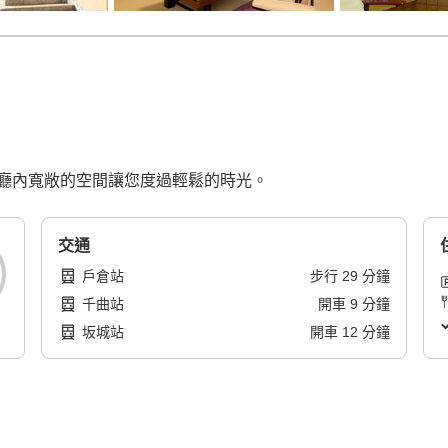
廳內寬敞的空間讓您度過輕鬆的時光。
交通
戶倉站
步行
29
分鐘
千曲站
開車
9
分鐘
坂城站
開車
12
分鐘