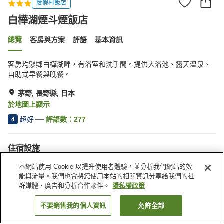
度假村飯店
白樺湖煙斗煙飯店
總覽
客房與方案
評語
基本資訊
客房均緊鄰白樺湖畔，有浴室和洗手間。提供大浴池、露天溫泉、
自助式早餐與晚餐。
茅野, 長野縣, 日本
於地圖上顯示
超好
評語數：
277
4
住宿設施
停車場
商店
本網站使用 Cookie 以提升使用者體驗，並分析我們網站的效
露天浴池（溫泉）
付費洗衣房
能與流量。我們也會將您使用本站的相關資訊分享給我們的社
群媒體、廣告和分析合作夥伴。
隱私權政策
首頁
日本
長野縣
茅野
白樺湖煙斗煙飯店
不要銷售我的個人資訊
允許全部
找客房