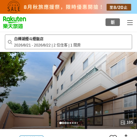
to
top
page
新
白樺湖煙斗煙飯店
2026/8/21
-
2026/8/22
|
2 位住客
|
1 間房
105