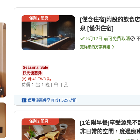
僅剩
2
間房！
[僅含住宿]附設的飲食
泉 [僅供住宿]
8月12日
前可免費取消
更詳細的方案資訊
Seasonal Sale
快閃優惠券
賺
41
TWD
點
房價：
1
晚
|
|
7
使用優惠券享
NT$1,525
折扣
僅剩
2
間房！
[1泊附早餐]享受源泉
非日常的空間，度過療癒 