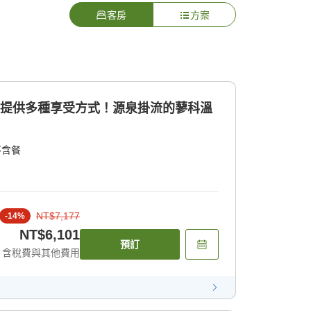
客房
方案
店提供多種享受方式！源泉掛流的蓼科溫
不含餐
NT$7,177
-
14
%
NT$6,101
預訂
含稅費與其他費用