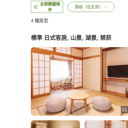
全部篩選條
價格（低至高）
件
4
種房型
標準 日式客房, 山景, 湖景, 禁菸