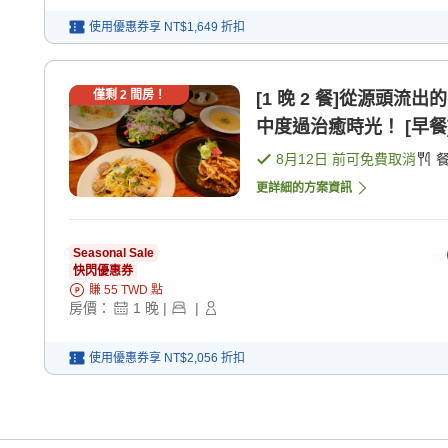
使用優惠券享
NT$1,649
折扣
僅剩
2
間房！
[1 晚 2 餐]從源頭
中度過治癒時光！ [早餐]
8月12日
前可免費取消
更詳細的方案資訊
Seasonal Sale
快閃優惠券
賺
55
TWD
點
房價：
1
晚
|
|
使用優惠券享
NT$2,056
折扣