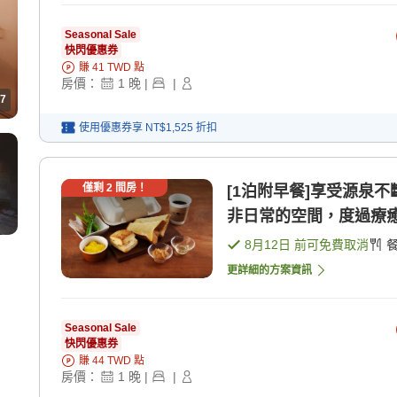
Seasonal Sale
快閃優惠券
賺
41
TWD
點
房價：
1
晚
|
|
7
使用優惠券享
NT$1,525
折扣
僅剩
2
間房！
[1泊附早餐]享受源泉
非日常的空間，度過療癒 
8月12日
前可免費取消
更詳細的方案資訊
Seasonal Sale
快閃優惠券
賺
44
TWD
點
房價：
1
晚
|
|