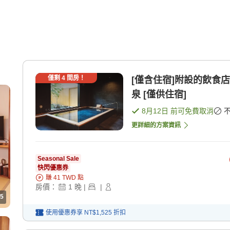
僅剩
4
間房！
[僅含住宿]附設的飲食
泉 [僅供住宿]
8月12日
前可免費取消
更詳細的方案資訊
Seasonal Sale
快閃優惠券
賺
41
TWD
點
房價：
1
晚
|
|
5
使用優惠券享
NT$1,525
折扣