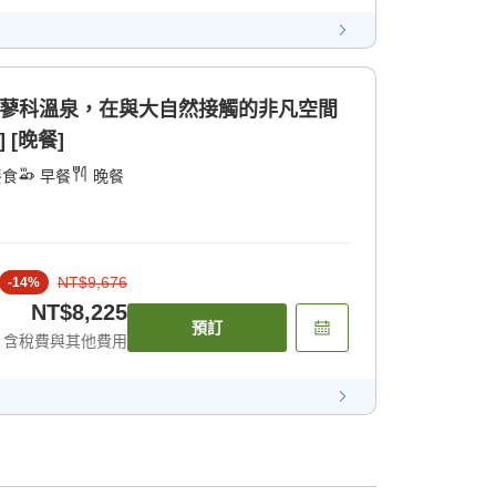
流出的蓼科溫泉，在與大自然接觸的非凡空間
 [晚餐]
餐食
早餐
晚餐
NT$9,676
-
14
%
NT$8,225
預訂
含稅費與其他費用