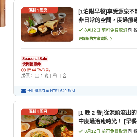
僅剩
4
間房！
[1泊附早餐]享受源泉
非日常的空間，度過療癒 
8月12日
前可免費取消
更詳細的方案資訊
Seasonal Sale
快閃優惠券
賺
44
TWD
點
房價：
1
晚
|
|
使用優惠券享
NT$1,649
折扣
僅剩
4
間房！
[1 晚 2 餐]從源頭
中度過治癒時光！ [早餐]
8月12日
前可免費取消