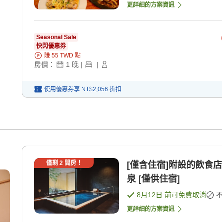
更詳細的方案資訊
Seasonal Sale
快閃優惠券
賺
55
TWD
點
房價：
1
晚
|
|
使用優惠券享
NT$2,056
折扣
僅剩
2
間房！
[僅含住宿]附設的飲食
泉 [僅供住宿]
8月12日
前可免費取消
更詳細的方案資訊