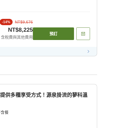
NT$9,676
-
14
%
NT$8,225
預訂
含稅費與其他費用
店提供多種享受方式！源泉掛流的蓼科溫
不含餐