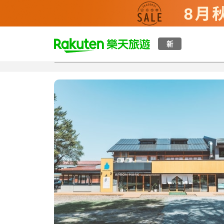
t
新
總覽
客房與方案
評語
設施
o
p
P
a
g
e
_
s
e
a
r
c
h