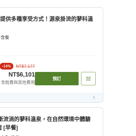
店提供多種享受方式！源泉掛流的蓼科溫
不含餐
NT$7,177
-
14
%
NT$6,101
預訂
含稅費與其他費用
不斷流淌的蓼科溫泉，在自然環境中體驗
[早餐]