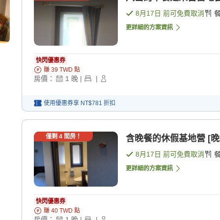
8月17日
前可免費取消
更詳細的方案資訊
快閃優惠券
賺
39
TWD
點
房價：
1
晚
|
|
使用優惠券享
NT$781
折扣
僅剩
4
間房！
含晚餐的休假基地營 [晚
8月17日
前可免費取消
更詳細的方案資訊
快閃優惠券
賺
40
TWD
點
房價：
1
晚
|
|