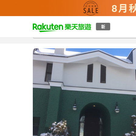
t
新
總覽
客房與方案
評語
設施
o
p
P
a
g
e
_
s
e
a
r
c
h