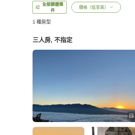
全部篩選條
價格（低至高）
件
1 種房型
三人房, 不指定