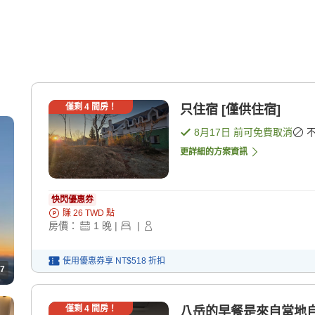
僅剩
4
間房！
只住宿 [僅供住宿]
8月17日
前可免費取消
更詳細的方案資訊
快閃優惠券
賺
26
TWD
點
房價：
1
晚
|
|
使用優惠券享
NT$518
折扣
7
僅剩
4
間房！
八岳的早餐是來自當地自