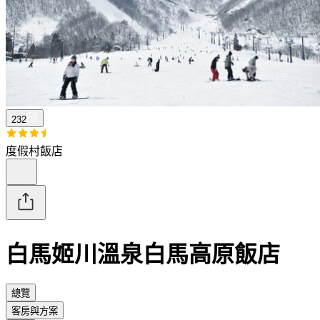
232
度假村飯店
白馬姬川溫泉白馬高原飯店
總覽
客房與方案