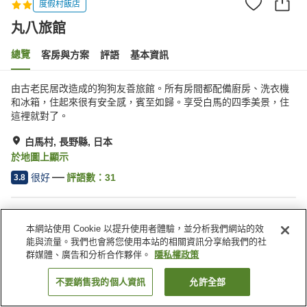
度假村飯店
丸八旅館
總覽
客房與方案
評語
基本資訊
由古老民居改造成的狗狗友善旅館。所有房間都配備廚房、洗衣機
和冰箱，住起來很有安全感，賓至如歸。享受白馬的四季美景，住
這裡就對了。
白馬村, 長野縣, 日本
於地圖上顯示
很好
評語數：
31
3.8
住宿設施
本網站使用 Cookie 以提升使用者體驗，並分析我們網站的效
無線網路
按摩浴缸
能與流量。我們也會將您使用本站的相關資訊分享給我們的社
休息室
指定吸菸區
群媒體、廣告和分析合作夥伴。
隱私權政策
不要銷售我的個人資訊
允許全部
找客房
首頁
日本
長野縣
白馬村
丸八旅館