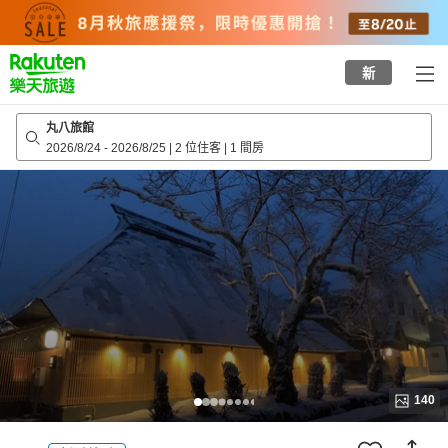
to
top
page
新
丸八旅館
2026/8/24
-
2026/8/25
|
2 位住客
|
1 間房
140