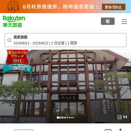
to
top
page
新
南家旅館
2026/8/21
-
2026/8/22
|
2 位住客
|
1 間房
94