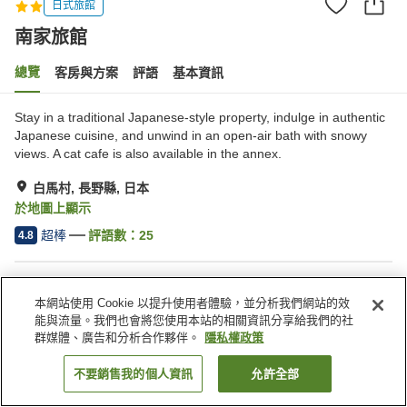
日式旅館
南家旅館
總覽
客房與方案
評語
基本資訊
Stay in a traditional Japanese-style property, indulge in authentic
Japanese cuisine, and unwind in an open-air bath with snowy
views. A cat cafe is also available in the annex.
白馬村, 長野縣, 日本
於地圖上顯示
超棒
評語數：
25
4.8
住宿設施
本網站使用 Cookie 以提升使用者體驗，並分析我們網站的效
無線網路
全館禁菸
能與流量。我們也會將您使用本站的相關資訊分享給我們的社
自動販賣機
滑雪設備乾燥室
群媒體、廣告和分析合作夥伴。
隱私權政策
不要銷售我的個人資訊
允許全部
找客房
首頁
日本
長野縣
白馬村
南家旅館