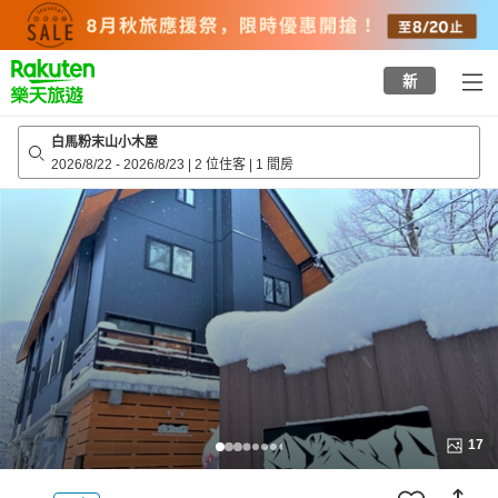
to
top
page
新
白馬粉末山小木屋
2026/8/22
-
2026/8/23
|
2 位住客
|
1 間房
17