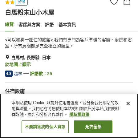
民宿
白馬粉末山小木屋
總覽
客房與方案
評語
基本資訊
<可以和狗一起住的旅館> 我們有專門為客戶準備的客廳、廚房和浴
室。所有房間都是完全獨立的類型。
白馬村, 長野縣, 日本
於地圖上顯示
超棒
評語數：
25
4.8
住宿設施
停車場
寵物友善
本網站使用 Cookie 以提升使用者體驗，並分析我們網站的效
能與流量。我們也會將您使用本站的相關資訊分享給我們的社
群媒體、廣告和分析合作夥伴。
隱私權政策
首頁
日本
長野縣
白馬村
白馬粉末山小木屋
不要銷售我的個人資訊
允許全部
找客房