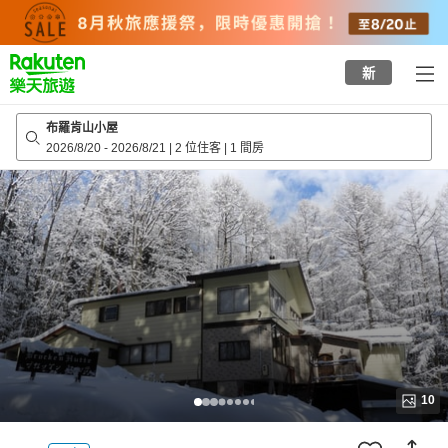
to
top
page
新
布羅肯山小屋
2026/8/20
-
2026/8/21
|
2 位住客
|
1 間房
10