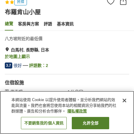
民宿
布羅肯山小屋
總覽
客房與方案
評語
基本資訊
八方坡附近的最低價
白馬村, 長野縣, 日本
於地圖上顯示
很好
評語數：
2
3.7
住宿設施
停車場
休息室
滑雪設備乾燥室
付費洗衣房
本網站使用 Cookie 以提升使用者體驗，並分析我們網站的效
能與流量。我們也會將您使用本站的相關資訊分享給我們的社
群媒體、廣告和分析合作夥伴。
隱私權政策
首頁
日本
長野縣
白馬村
布羅肯山小屋
不要銷售我的個人資訊
允許全部
找客房