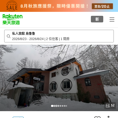
to
top
page
新
私人旅館 烏鲁鲁
2026/8/23
-
2026/8/24
|
2 位住客
|
1 間房
52