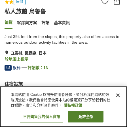
民宿
私人旅館 烏鲁鲁
總覽
客房與方案
評語
基本資訊
Just 394 feet from the slopes, this property also offers access to
numerous outdoor activity facilities in the area.
白馬村, 長野縣, 日本
於地圖上顯示
很棒
評語數：
16
4.5
住宿設施
停車場
休息室
本網站使用 Cookie 以提升使用者體驗，並分析我們網站的效
咖啡廳
多功能室
能與流量。我們也會將您使用本站的相關資訊分享給我們的社
群媒體、廣告和分析合作夥伴。
隱私權政策
首頁
日本
長野縣
白馬村
私人旅館 烏鲁鲁
不要銷售我的個人資訊
允許全部
找客房