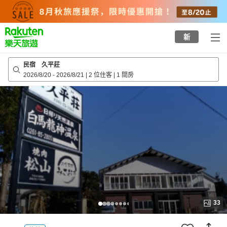
to
top
page
新
民宿 久平莊
2026/8/20
-
2026/8/21
|
2 位住客
|
1 間房
33