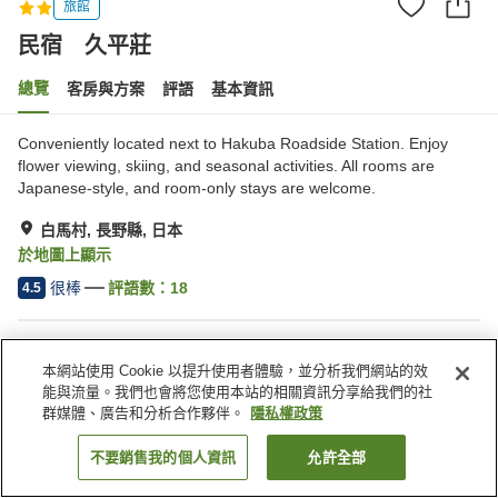
旅館
民宿 久平莊
總覽
客房與方案
評語
基本資訊
Conveniently located next to Hakuba Roadside Station. Enjoy
flower viewing, skiing, and seasonal activities. All rooms are
Japanese-style, and room-only stays are welcome.
白馬村, 長野縣, 日本
於地圖上顯示
很棒
評語數：
18
4.5
住宿設施
本網站使用 Cookie 以提升使用者體驗，並分析我們網站的效
停車場
滑雪設備乾燥室
能與流量。我們也會將您使用本站的相關資訊分享給我們的社
宅配服務
群媒體、廣告和分析合作夥伴。
隱私權政策
不要銷售我的個人資訊
允許全部
找客房
首頁
日本
長野縣
白馬村
民宿 久平莊