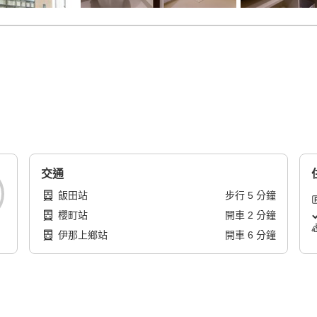
交通
飯田站
步行
5
分鐘
櫻町站
開車
2
分鐘
伊那上鄉站
開車
6
分鐘