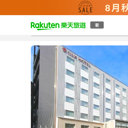
t
新
總覽
客房與方案
評語
設施
o
p
P
a
g
e
_
s
e
a
r
c
h