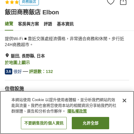
商務飯店
飯田商務飯店 Elbon
總覽
客房與方案
評語
基本資訊
提供Wi-Fi ■ 靠近交匯處經濟價格，非常適合商務和休閒。步行近
24H商務超市。
飯田, 長野縣, 日本
於地圖上顯示
很好
評語數：
132
3.6
住宿設施
停車場
Spa／美容沙龍
本網站使用 Cookie 以提升使用者體驗，並分析我們網站的效
餐廳
自動販賣機
能與流量。我們也會將您使用本站的相關資訊分享給我們的社
群媒體、廣告和分析合作夥伴。
隱私權政策
首頁
日本
長野縣
飯田
飯田商務飯店 Elbon
不要銷售我的個人資訊
允許全部
找客房