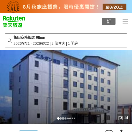
to
top
page
新
飯田商務飯店 Elbon
2026/8/21
-
2026/8/22
|
2 位住客
|
1 間房
14