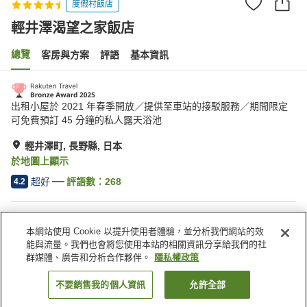
度假村飯店
輕井澤渴望之家飯店
總覽
客房與方案
評語
基本資訊
出租小屋於 2021 年春季開放／提供至車站的接駁服務／期間限定
可免費預訂 45 分鐘的私人露天浴池
輕井澤町, 長野縣, 日本
於地圖上顯示
超好
評語數：
268
4.2
住宿設施
本網站使用 Cookie 以提升使用者體驗，並分析我們網站的效
停車場
Spa／美容沙龍
能與流量。我們也會將您使用本站的相關資訊分享給我們的社
餐廳
休息室
群媒體、廣告和分析合作夥伴。
隱私權政策
不要銷售我的個人資訊
允許全部
找客房
首頁
日本
長野縣
輕井澤町
輕井澤渴望之家飯店