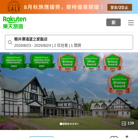
to
top
page
新
輕井澤渴望之家飯店
2026/8/23
-
2026/8/24
|
2 位住客
|
1 間房
139