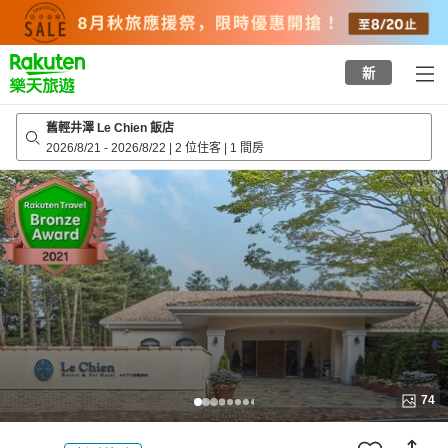
to
top
page
新
舊輕井澤 Le Chien 飯店
2026/8/21
-
2026/8/22
|
2 位住客
|
1 間房
74