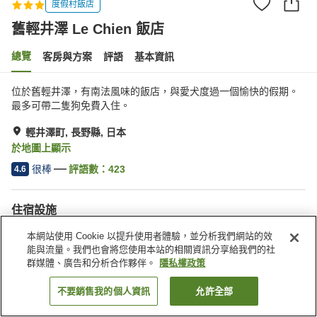
度假村飯店
舊輕井澤 Le Chien 飯店
總覽
客房與方案
評語
基本資訊
位於舊輕井澤，有南法風味的飯店，與愛犬度過一個愉快的假期。
最多可帶二隻狗免費入住。
輕井澤町, 長野縣, 日本
於地圖上顯示
很棒
評語數：
423
4.6
住宿設施
停車場
三溫暖
本網站使用 Cookie 以提升使用者體驗，並分析我們網站的效
餐廳
酒吧
能與流量。我們也會將您使用本站的相關資訊分享給我們的社
群媒體、廣告和分析合作夥伴。
隱私權政策
首頁
日本
長野縣
輕井澤町
舊輕井澤 Le Chien 飯店
不要銷售我的個人資訊
允許全部
找客房