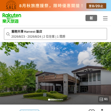
to
top
page
新
舊輕井澤 Harvest 飯店
2026/8/23
-
2026/8/24
|
2 位住客
|
1 間房
61