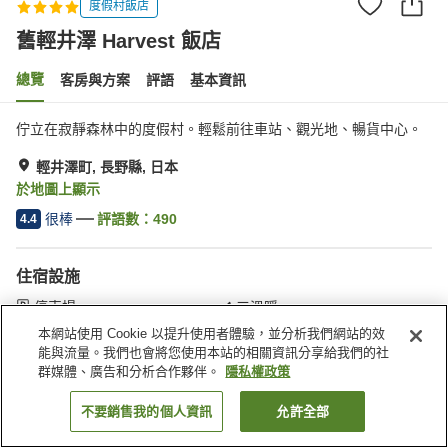
度假村飯店
舊輕井澤 Harvest 飯店
總覽
客房與方案
評語
基本資訊
佇立在寂靜森林中的度假村。輕鬆前往車站、觀光地、暢貨中心。
輕井澤町, 長野縣, 日本
於地圖上顯示
很棒
評語數：
490
4.4
住宿設施
停車場
三溫暖
Spa／美容沙龍
游泳池
本網站使用 Cookie 以提升使用者體驗，並分析我們網站的效
能與流量。我們也會將您使用本站的相關資訊分享給我們的社
群媒體、廣告和分析合作夥伴。
隱私權政策
首頁
日本
長野縣
輕井澤町
舊輕井澤 Harvest 飯店
不要銷售我的個人資訊
允許全部
找客房