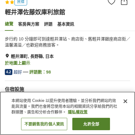
民宿
輕井澤佐藤奴庫利旅館
總覽
客房與方案
評語
基本資訊
步行約 10 分鐘即可到達輕井澤站、商店街、舊輕井澤銀座商店街／
溫馨滿溢／也歡迎商務旅客。
輕井澤町, 長野縣, 日本
於地圖上顯示
超好
評語數：
98
4.2
住宿設施
停車場
多功能室
本網站使用 Cookie 以提升使用者體驗，並分析我們網站的效
免費洗衣房
公共澡堂
能與流量。我們也會將您使用本站的相關資訊分享給我們的社
群媒體、廣告和分析合作夥伴。
隱私權政策
首頁
日本
長野縣
輕井澤町
輕井澤佐藤奴庫利旅館
不要銷售我的個人資訊
允許全部
找客房