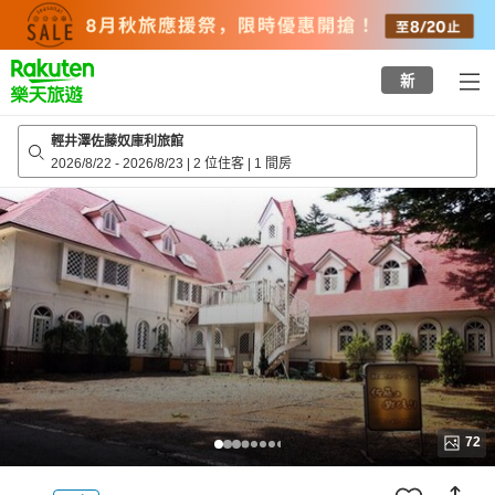
to
top
page
新
輕井澤佐藤奴庫利旅館
2026/8/22
-
2026/8/23
|
2 位住客
|
1 間房
72