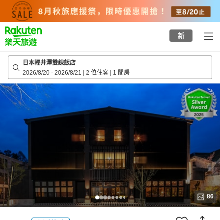
to
top
page
新
日本輕井澤雙線飯店
2026/8/20
-
2026/8/21
|
2 位住客
|
1 間房
86