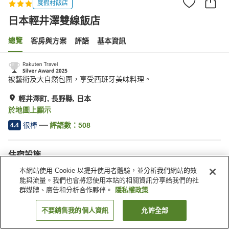
度假村飯店
日本輕井澤雙線飯店
總覽
客房與方案
評語
基本資訊
被藝術及大自然包圍，享受西班牙美味料理。
輕井澤町, 長野縣, 日本
於地圖上顯示
很棒
評語數：
508
4.4
住宿設施
停車場
餐廳
本網站使用 Cookie 以提升使用者體驗，並分析我們網站的效
休息室
酒吧
能與流量。我們也會將您使用本站的相關資訊分享給我們的社
群媒體、廣告和分析合作夥伴。
隱私權政策
首頁
日本
長野縣
輕井澤町
日本輕井澤雙線飯店
不要銷售我的個人資訊
允許全部
找客房