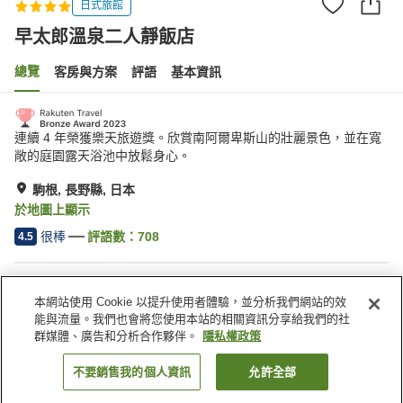
日式旅館
早太郎溫泉二人靜飯店
總覽
客房與方案
評語
基本資訊
連續 4 年榮獲樂天旅遊獎。欣賞南阿爾卑斯山的壯麗景色，並在寬
敞的庭園露天浴池中放鬆身心。
駒根, 長野縣, 日本
於地圖上顯示
很棒
評語數：
708
4.5
住宿設施
本網站使用 Cookie 以提升使用者體驗，並分析我們網站的效
停車場
三溫暖
能與流量。我們也會將您使用本站的相關資訊分享給我們的社
Spa／美容沙龍
餐廳
群媒體、廣告和分析合作夥伴。
隱私權政策
不要銷售我的個人資訊
允許全部
找客房
首頁
日本
長野縣
駒根
早太郎溫泉二人靜飯店