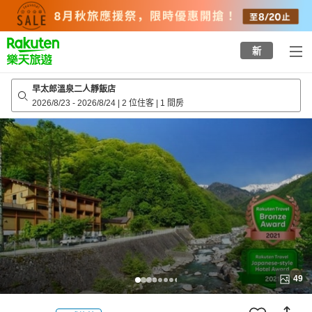
to
top
page
新
早太郎溫泉二人靜飯店
2026/8/23
-
2026/8/24
|
2 位住客
|
1 間房
49