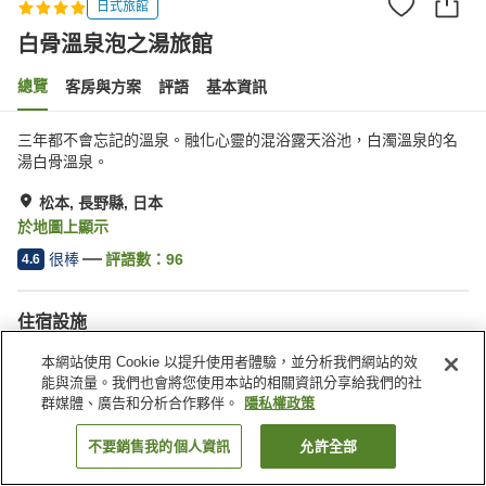
日式旅館
白骨溫泉泡之湯旅館
總覽
客房與方案
評語
基本資訊
三年都不會忘記的溫泉。融化心靈的混浴露天浴池，白濁溫泉的名
湯白骨溫泉。
松本, 長野縣, 日本
於地圖上顯示
很棒
評語數：
96
4.6
住宿設施
停車場
Spa／美容沙龍
本網站使用 Cookie 以提升使用者體驗，並分析我們網站的效
私人餐廳
休息室
能與流量。我們也會將您使用本站的相關資訊分享給我們的社
群媒體、廣告和分析合作夥伴。
隱私權政策
首頁
日本
長野縣
松本
白骨溫泉泡之湯旅館
不要銷售我的個人資訊
允許全部
找客房