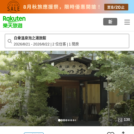
to
top
page
新
白骨溫泉泡之湯旅館
2026/8/21
-
2026/8/22
|
2 位住客
|
1 間房
130