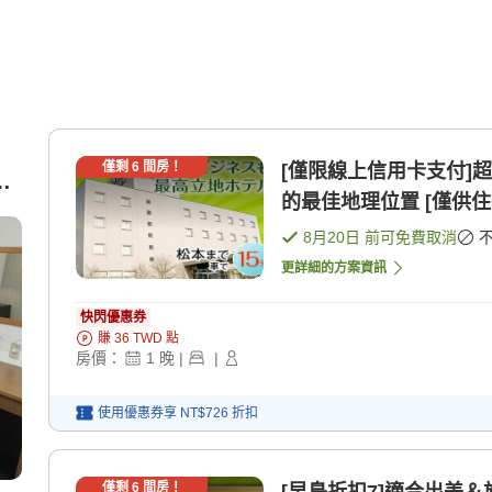
僅剩
6
間房！
[僅限線上信用卡支付]超值特惠 全館提供Wifi
車
的最佳地理位置 [僅供住
8月20日
前可免費取消
更詳細的方案資訊
快閃優惠券
賺
36
TWD
點
房價：
1
晚
|
|
使用優惠券享
NT$726
折扣
僅剩
6
間房！