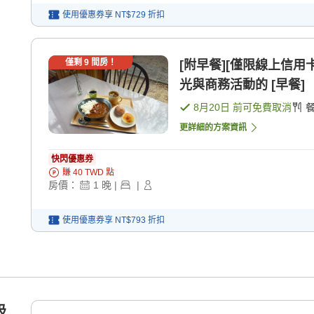
使用優惠券享
NT$729
折扣
僅剩
9
間房！
[附早餐][僅限線上信用
光與商務活動的 [早餐]
8月20日
前可免費取消
更詳細的方案資訊
快閃優惠券
賺
40
TWD
點
房價：
1
晚
|
|
使用優惠券享
NT$793
折扣
吸