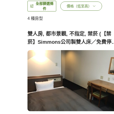
全部篩選條
價格（低至高）
件
4
種房型
雙人房, 都市景觀, 不指定, 禁菸 (【禁
菸】Simmons公司製雙人床／免費停
場＆免費Wi-Fi)