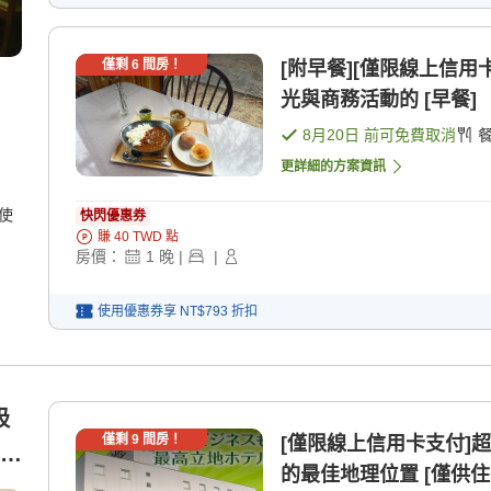
僅剩
6
間房！
[附早餐][僅限線上信用
光與商務活動的 [早餐]
8月20日
前可免費取消
更詳細的方案資訊
使
快閃優惠券
賺
40
TWD
點
房價：
1
晚
|
|
使用優惠券享
NT$793
折扣
吸
僅剩
9
間房！
[僅限線上信用卡支付]超值特惠 全館提供Wifi
免
的最佳地理位置 [僅供住