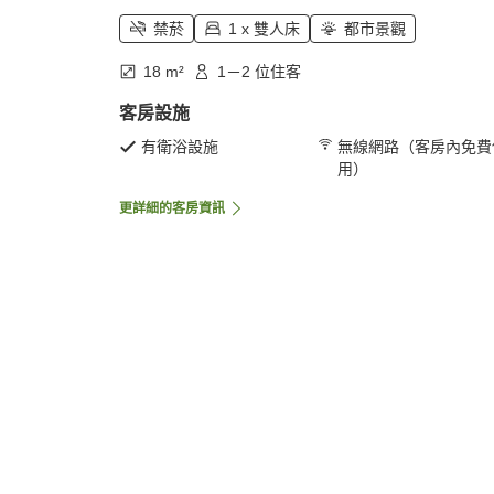
禁菸
1 x 雙人床
都市景觀
18 m²
1－2 位住客
客房設施
有衛浴設施
無線網路（客房內免費
用）
更詳細的客房資訊