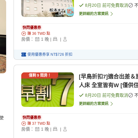
8月20日
前可免費取消
更詳細的方案資訊
快閃優惠券
賺
36
TWD
點
房價：
1
晚
|
|
使用優惠券享
NT$726
折扣
僅剩
9
間房！
[早鳥折扣7]適合出差＆
人床 全室皆有W [僅供住
8月20日
前可免費取消
更詳細的方案資訊
使
快閃優惠券
賺
37
TWD
點
房價：
1
晚
|
|