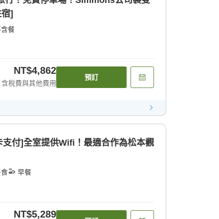
旅行！免費停車場！Simmons公司製雙
宿]
不含餐
NT$4,862
預訂
含稅費與其他費用
卡支付]全室提供Wifi！最適合作為松本觀
餐食
早餐
NT$5,289