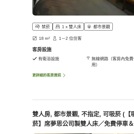
禁菸
1 x 雙人床
都市景觀
18 m²
1－2 位住客
客房設施
有衛浴設施
無線網路（客房內免費
用）
更詳細的客房資訊
雙人房, 都市景觀, 不指定, 可吸菸 (【
菸】席夢思公司製雙人床／免費停車＆
費Wi-Fi)