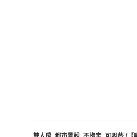
雙人房, 都市景觀, 不指定, 可吸菸 (【