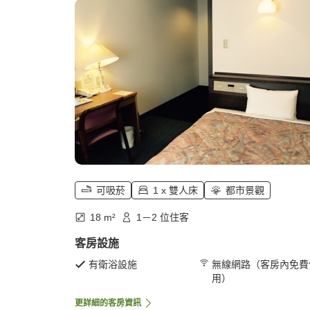
可吸菸
1 x 雙人床
都市景觀
18 m²
1－2 位住客
客房設施
有衛浴設施
無線網路（客房內免費
用）
更詳細的客房資訊