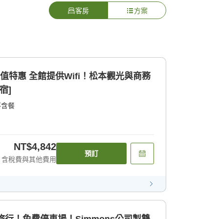
客房
方案
！松本觀光與商務
宿]
不含餐
NT$4,842
預訂
含稅費與其他費用