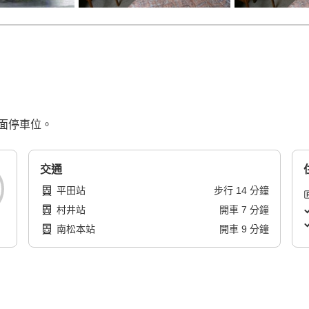
面停車位。
交通
平田站
步行
14
分鐘
村井站
開車
7
分鐘
南松本站
開車
9
分鐘