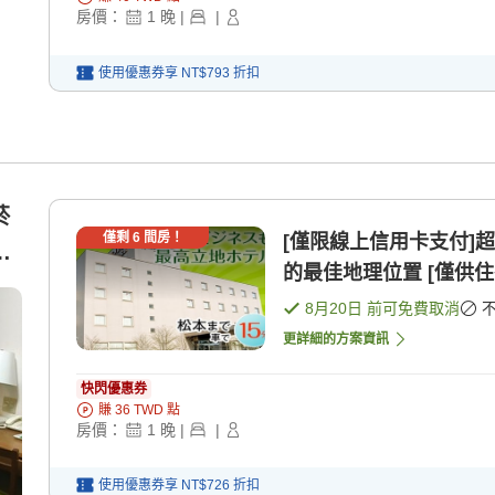
房價：
1
晚
|
|
使用優惠券享
NT$793
折扣
菸
僅剩
6
間房！
[僅限線上信用卡支付]超值特惠 全館提供Wifi
停
的最佳地理位置 [僅供住
8月20日
前可免費取消
更詳細的方案資訊
快閃優惠券
賺
36
TWD
點
房價：
1
晚
|
|
使用優惠券享
NT$726
折扣