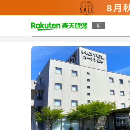
t
新
總覽
客房與方案
評語
特點
設施
o
p
P
a
g
e
_
s
e
a
r
c
h