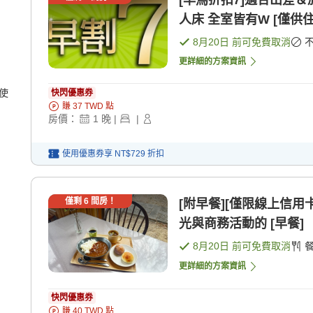
[早鳥折扣7]適合出差＆
人床 全室皆有W [僅供住
8月20日
前可免費取消
更詳細的方案資訊
使
快閃優惠券
賺
37
TWD
點
房價：
1
晚
|
|
使用優惠券享
NT$729
折扣
僅剩
6
間房！
[附早餐][僅限線上信用
光與商務活動的 [早餐]
8月20日
前可免費取消
更詳細的方案資訊
快閃優惠券
賺
40
TWD
點