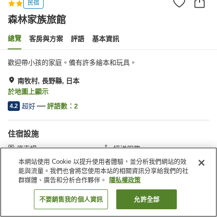
民宿
森林家族旅館
總覽
客房與方案
評語
基本資訊
歡迎帶小孩的家庭。備有許多繪本和玩具。
南牧村, 長野縣, 日本
於地圖上顯示
超好
評語數：
2
4.2
住宿設施
停車場
接送服務
宅配服務
本網站使用 Cookie 以提升使用者體驗，並分析我們網站的效
能與流量。我們也會將您使用本站的相關資訊分享給我們的社
群媒體、廣告和分析合作夥伴。
隱私權政策
首頁
日本
長野縣
南牧村
森林家族旅館
不要銷售我的個人資訊
允許全部
找客房