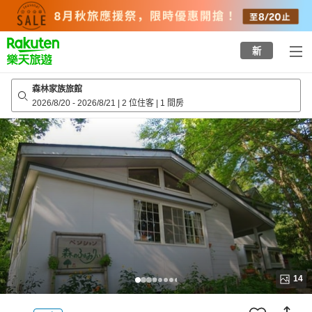
to
top
page
新
森林家族旅館
2026/8/20
-
2026/8/21
|
2 位住客
|
1 間房
14