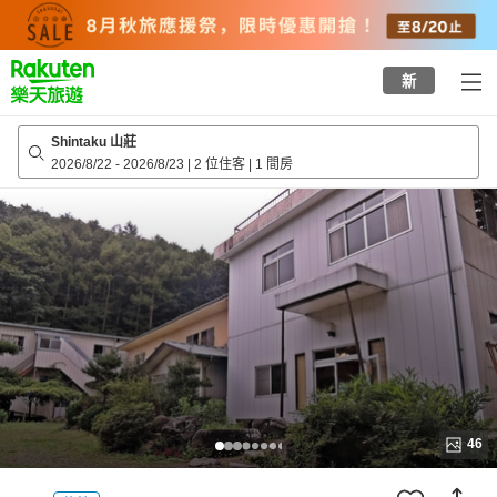
to
top
page
新
Shintaku 山莊
2026/8/22
-
2026/8/23
|
2 位住客
|
1 間房
46