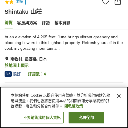
旅館
Shintaku 山莊
總覽
客房與方案
評語
基本資訊
At an elevation of 4,265 feet, June brings vibrant greenery and
blooming flowers to this highland property. Refresh yourself in the
cool, invigorating mountain air.
南牧村, 長野縣, 日本
於地圖上顯示
很好
評語數：
4
3.5
住宿設施
本網站使用 Cookie 以提升使用者體驗，並分析我們網站的效
停車場
寵物友善
能與流量。我們也會將您使用本站的相關資訊分享給我們的社
自動販賣機
宴會廳
群媒體、廣告和分析合作夥伴。
隱私權政策
不要銷售我的個人資訊
允許全部
找客房
首頁
日本
長野縣
南牧村
Shintaku 山莊