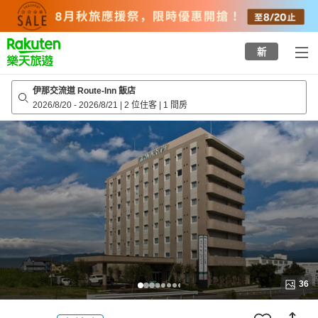
to
top
page
新
伊那交流道 Route-Inn 飯店
2026/8/20
-
2026/8/21
|
2 位住客
|
1 間房
36