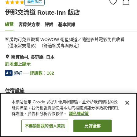
商務飯店
伊那交流道 Route-Inn 飯店
總覽
客房與方案
評語
基本資訊
客房均可免費觀看 WOWOW 衛星頻道／隨選影片電影免費收看
（僅限常規電影）（舒適客房專案限定）
南箕輪村, 長野縣, 日本
於地圖上顯示
超好
評語數：
162
4.1
住宿設施
停車場
餐廳
本網站使用 Cookie 以提升使用者體驗，並分析我們網站的效
自動販賣機
公共澡堂
能與流量。我們也會將您使用本站的相關資訊分享給我們的社
群媒體、廣告和分析合作夥伴。
隱私權政策
首頁
日本
長野縣
南箕輪村
伊那交流道 Route-Inn 飯店
不要銷售我的個人資訊
允許全部
找客房