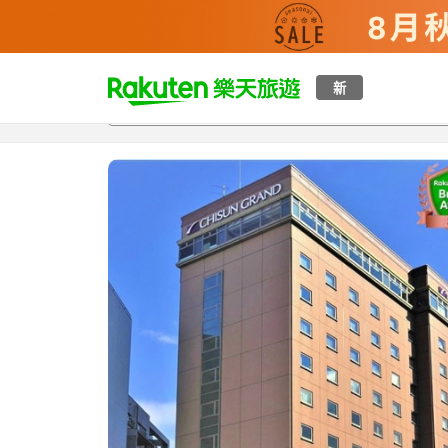
t
新
總覽
客房與方案
評語
特點
設施
o
p
P
a
g
e
_
s
e
a
r
c
h