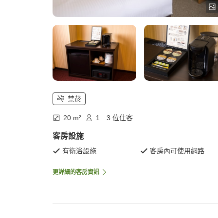
禁菸
20 m²
1－3 位住客
客房設施
有衛浴設施
客房內可使用網路
更詳細的客房資訊