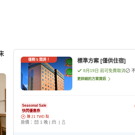
床
僅剩
5
間房！
標準方案 [僅供住宿]
8月19日
前可免費取消
更詳細的方案資訊
Seasonal Sale
快閃優惠券
賺
21
TWD
點
房價：
1
晚
|
|