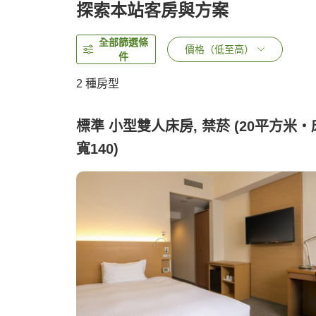
探索本站客房與方案
全部篩選條
價格（低至高）
件
2
種房型
標準 小型雙人床房, 禁菸 (20平方米・
寬140)