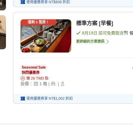
使用優惠券享
NT$808
折扣
5
僅剩
5
間房！
標準方案 [早餐]
8月19日
前可免費取消
更詳細的方案資訊
Seasonal Sale
快閃優惠券
賺
26
TWD
點
房價：
1
晚
|
|
使用優惠券享
NT$1,002
折扣