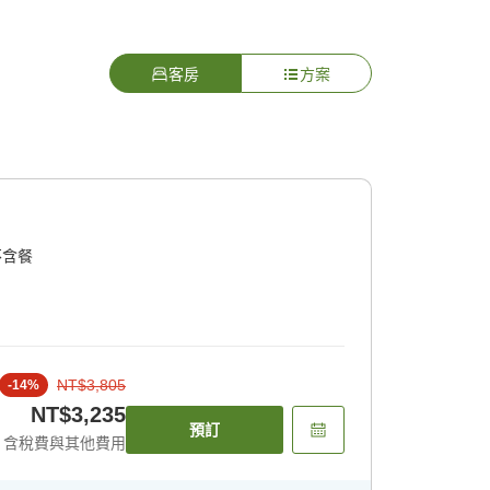
客房
方案
不含餐
NT$3,805
-
14
%
NT$3,235
預訂
含稅費與其他費用