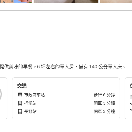
。提供美味的早餐。6 坪左右的單人房，備有 140 公分單人床。
交通
市政府前站
步行
6
分鐘
權堂站
開車
3
分鐘
長野站
開車
3
分鐘