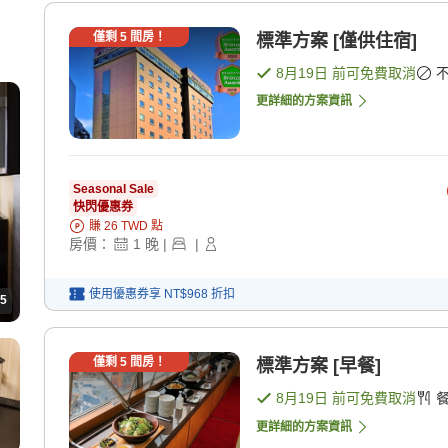
僅剩
5
間房！
標準方案 [僅供住宿]
8月19日
前可免費取消
更詳細的方案資訊
Seasonal Sale
快閃優惠券
賺
26
TWD
點
房價：
1
晚
|
|
使用優惠券享
NT$968
折扣
5
僅剩
5
間房！
標準方案 [早餐]
8月19日
前可免費取消
更詳細的方案資訊