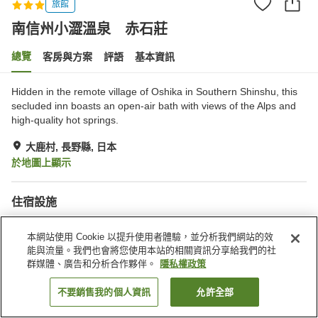
旅館
南信州小澀溫泉 赤石莊
總覽
客房與方案
評語
基本資訊
Hidden in the remote village of Oshika in Southern Shinshu, this
secluded inn boasts an open-air bath with views of the Alps and
high-quality hot springs.
大鹿村, 長野縣, 日本
於地圖上顯示
住宿設施
停車場
自動販賣機
本網站使用 Cookie 以提升使用者體驗，並分析我們網站的效
商店
會議室
能與流量。我們也會將您使用本站的相關資訊分享給我們的社
群媒體、廣告和分析合作夥伴。
隱私權政策
首頁
日本
長野縣
大鹿村
南信州小澀溫泉 赤石莊
不要銷售我的個人資訊
允許全部
找客房