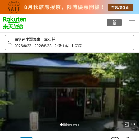
to
top
page
新
南信州小澀溫泉 赤石莊
2026/8/22
-
2026/8/23
|
2 位住客
|
1 間房
13