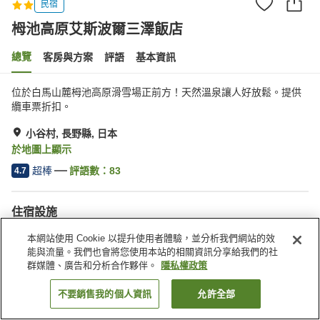
民宿
栂池高原艾斯波爾三澤飯店
總覽
客房與方案
評語
基本資訊
位於白馬山麓栂池高原滑雪場正前方！天然溫泉讓人好放鬆。提供
纜車票折扣。
小谷村, 長野縣, 日本
於地圖上顯示
超棒
評語數：
83
4.7
住宿設施
停車場
餐廳
本網站使用 Cookie 以提升使用者體驗，並分析我們網站的效
休息室
咖啡廳
能與流量。我們也會將您使用本站的相關資訊分享給我們的社
群媒體、廣告和分析合作夥伴。
隱私權政策
首頁
日本
長野縣
小谷村
栂池高原艾斯波爾三澤飯店
不要銷售我的個人資訊
允許全部
找客房