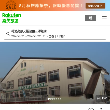
to
top
page
新
栂池高原艾斯波爾三澤飯店
2026/8/21
-
2026/8/22
|
2 位住客
|
1 間房
152