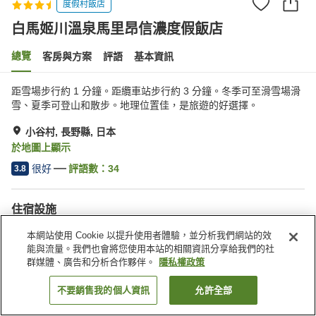
度假村飯店
白馬姬川溫泉馬里昂信濃度假飯店
總覽
客房與方案
評語
基本資訊
距雪場步行約 1 分鐘。距纜車站步行約 3 分鐘。冬季可至滑雪場滑
雪、夏季可登山和散步。地理位置佳，是旅遊的好選擇。
小谷村, 長野縣, 日本
於地圖上顯示
很好
評語數：
34
3.8
住宿設施
停車場
Spa／美容沙龍
本網站使用 Cookie 以提升使用者體驗，並分析我們網站的效
餐廳
休息室
能與流量。我們也會將您使用本站的相關資訊分享給我們的社
群媒體、廣告和分析合作夥伴。
隱私權政策
首頁
日本
長野縣
小谷村
白馬姬川溫泉馬里昂信濃度假飯店
不要銷售我的個人資訊
允許全部
找客房