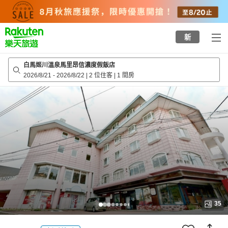
to
top
page
新
白馬姬川溫泉馬里昂信濃度假飯店
2026/8/21
-
2026/8/22
|
2 位住客
|
1 間房
35