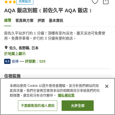
商務飯店
AQA 飯店別館﹙前佐久平 AQA 飯店﹚
總覽
客房與方案
評語
基本資訊
距佐久平站步行約 1 分鐘！頂樓有室內浴池、露天浴池可免費使
用。免費停車場。步行約 3 分鐘有便利商店。
佐久, 長野縣, 日本
於地圖上顯示
很棒
評語數：
529
4.3
住宿設施
無線網路
停車場
本網站使用 Cookie 以提升使用者體驗，並分析我們網站的效
三溫暖
全館禁菸
能與流量。我們也會將您使用本站的相關資訊分享給我們的社
群媒體、廣告和分析合作夥伴。
隱私權政策
首頁
日本
長野縣
佐久
不要銷售我的個人資訊
允許全部
找客房
AQA 飯店別館﹙前佐久平 AQA 飯店﹚