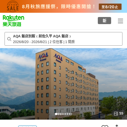
to
top
page
新
AQA 飯店別館﹙前佐久平 AQA 飯店﹚
2026/8/20
-
2026/8/21
|
2 位住客
|
1 間房
55