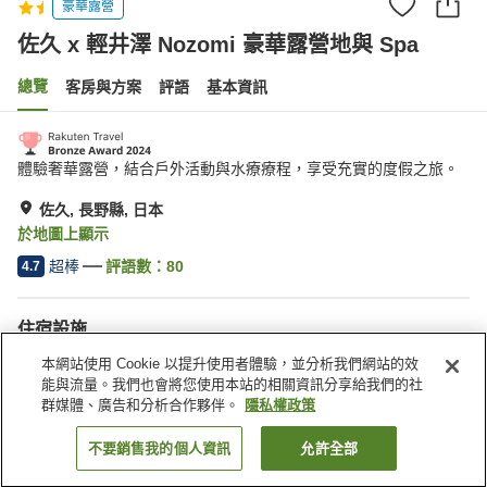
豪華露營
佐久 x 輕井澤 Nozomi 豪華露營地與 Spa
總覽
客房與方案
評語
基本資訊
體驗奢華露營，結合戶外活動與水療療程，享受充實的度假之旅。
佐久, 長野縣, 日本
於地圖上顯示
超棒
評語數：
80
4.7
住宿設施
停車場
餐廳
本網站使用 Cookie 以提升使用者體驗，並分析我們網站的效
露天浴池（溫泉）
網球場
能與流量。我們也會將您使用本站的相關資訊分享給我們的社
群媒體、廣告和分析合作夥伴。
隱私權政策
首頁
日本
長野縣
佐久
不要銷售我的個人資訊
允許全部
找客房
佐久 x 輕井澤 Nozomi 豪華露營地與 Spa