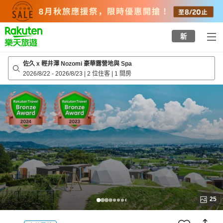
to
top
page
新
佐久 x 輕井澤 Nozomi 豪華露營地與 Spa
2026/8/22
-
2026/8/23
|
2 位住客
|
1 間房
25