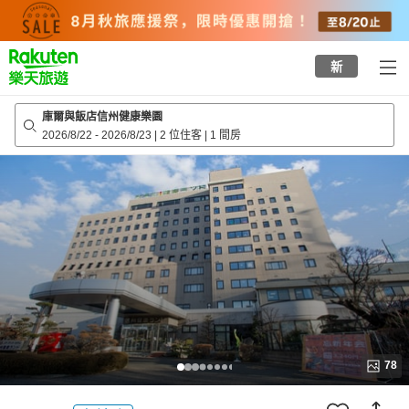
to
top
page
新
庫爾與飯店信州健康樂園
2026/8/22
-
2026/8/23
|
2 位住客
|
1 間房
78