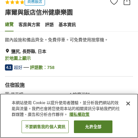
商務飯店
庫爾與飯店信州健康樂園
總覽
客房與方案
評語
基本資訊
館內設施和備品齊全。免費停車。可免費使用按摩機。
鹽尻, 長野縣, 日本
於地圖上顯示
超好
評語數：
758
4.1
住宿設施
停車場
按摩浴缸
岩盤浴
三溫暖
本網站使用 Cookie 以提升使用者體驗，並分析我們網站的效
能與流量。我們也會將您使用本站的相關資訊分享給我們的社
群媒體、廣告和分析合作夥伴。
隱私權政策
首頁
日本
長野縣
鹽尻
庫爾與飯店信州健康樂園
不要銷售我的個人資訊
允許全部
找客房