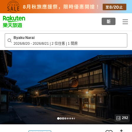
to
top
page
新
Byaku Narai
2026/8/20
-
2026/8/21
|
2 位住客
|
1 間房
292