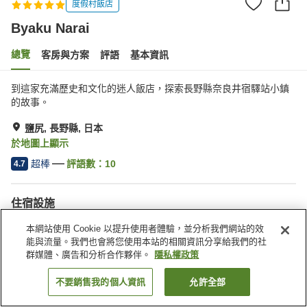
度假村飯店
Byaku Narai
總覽
客房與方案
評語
基本資訊
到這家充滿歷史和文化的迷人飯店，探索長野縣奈良井宿驛站小鎮
的故事。
鹽尻, 長野縣, 日本
於地圖上顯示
超棒
評語數：
10
4.7
住宿設施
停車場
餐廳
本網站使用 Cookie 以提升使用者體驗，並分析我們網站的效
酒吧
公共澡堂
能與流量。我們也會將您使用本站的相關資訊分享給我們的社
群媒體、廣告和分析合作夥伴。
隱私權政策
首頁
日本
長野縣
鹽尻
Byaku Narai
不要銷售我的個人資訊
允許全部
找客房