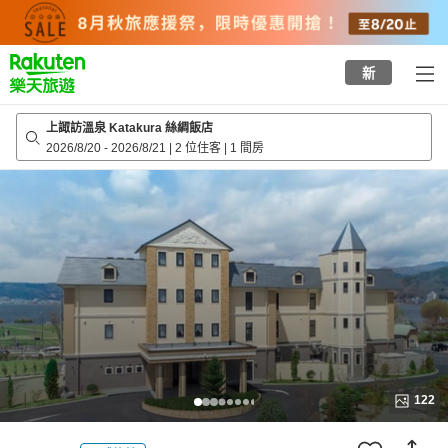
to
top
page
新
上諏訪溫泉 Katakura 絲綢飯店
2026/8/20
-
2026/8/21
|
2 位住客
|
1 間房
122