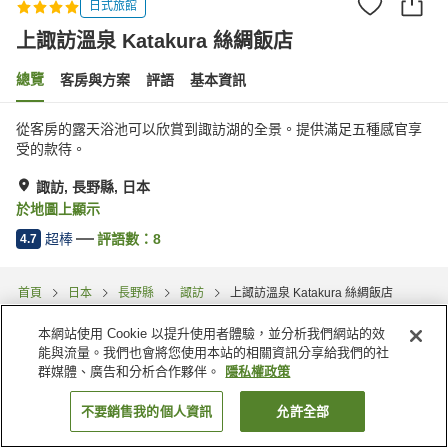
日式旅館
上諏訪溫泉 Katakura 絲綢飯店
總覽
客房與方案
評語
基本資訊
從客房的露天浴池可以欣賞到諏訪湖的全景。提供滿足五種感官享
受的款待。
諏訪, 長野縣, 日本
於地圖上顯示
超棒
評語數：
8
4.7
首頁
日本
長野縣
諏訪
上諏訪溫泉 Katakura 絲綢飯店
本網站使用 Cookie 以提升使用者體驗，並分析我們網站的效
能與流量。我們也會將您使用本站的相關資訊分享給我們的社
群媒體、廣告和分析合作夥伴。
隱私權政策
不要銷售我的個人資訊
允許全部
找客房