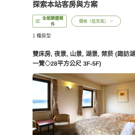
探索本站客房與方案
全部篩選條
價格（低至高）
件
1 種房型
雙床房, 夜景, 山景, 湖景, 禁菸 (諏訪
一覽◇28平方公尺 3F-5F)