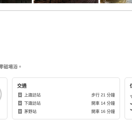
零磁場浴。
交通
上諏訪站
步行
21
分鐘
下諏訪站
開車
14
分鐘
茅野站
開車
16
分鐘