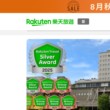
t
新
總覽
客房與方案
評語
特點
設施
o
p
P
a
g
e
_
s
e
a
r
c
h