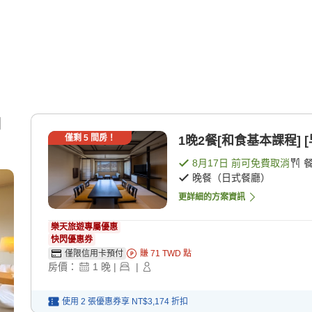
湖
僅剩
5
間房！
1晚2餐[和食基本課程] [
8月17日
前可免費取消
晚餐（日式餐廳）
更詳細的方案資訊
樂天旅遊專屬優惠
快閃優惠券
僅限信用卡預付
賺
71
TWD
點
房價：
1
晚
|
|
使用 2 張優惠券享
NT$3,174
折扣