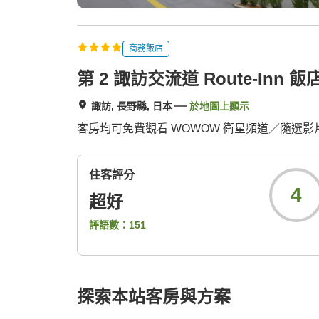
商務飯店
第 2 諏訪交流道 Route-Inn 飯
諏訪, 長野縣, 日本
於地圖上顯示
客房均可免費觀看 WOWOW 衛星頻道／隨選
住客評分
4
超好
評語數：
151
探索本站客房與方案