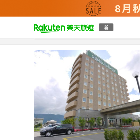
t
新
總覽
客房與方案
評語
特點
設施
o
p
P
a
g
e
_
s
e
a
r
c
h