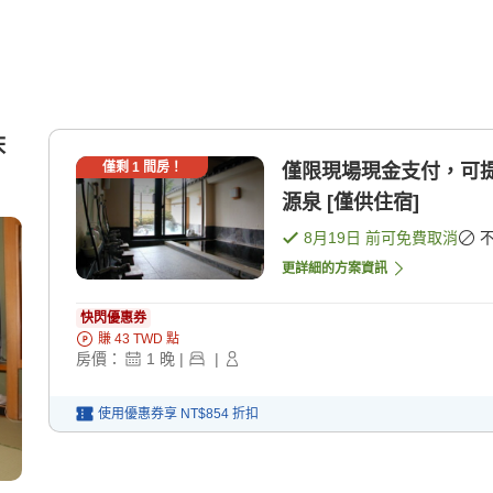
床
僅剩
1
間房！
僅限現場現金支付，可
源泉 [僅供住宿]
8月19日
前可免費取消
更詳細的方案資訊
快閃優惠券
賺
43
TWD
點
房價：
1
晚
|
|
使用優惠券享
NT$854
折扣