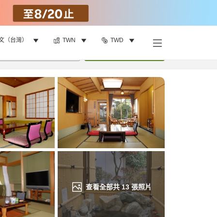
文（台灣）
TWN
TWD
找客房
•
1
間房
重新搜尋
查看全部共
13
張照片