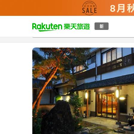
t
新
總覽
客房與方案
評語
設施
o
p
P
a
g
e
_
s
e
a
r
c
h