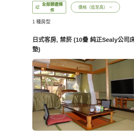
全部篩選條
價格（低至高）
件
1 種房型
日式客房, 禁菸 (10疊 純正Sealy公司
墊)