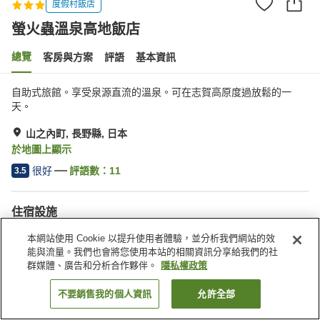
度假村飯店
螢火蟲溫泉高地飯店
總覽
客房與方案
評語
基本資訊
自助式旅館。享受泉源直流的溫泉。可在志賀高原度過放鬆的一
天。
山之內町, 長野縣, 日本
於地圖上顯示
很好
評語數：
11
3.5
住宿設施
停車場
餐廳
本網站使用 Cookie 以提升使用者體驗，並分析我們網站的效
自動販賣機
商店
能與流量。我們也會將您使用本站的相關資訊分享給我們的社
群媒體、廣告和分析合作夥伴。
隱私權政策
首頁
日本
長野縣
山之內町
螢火蟲溫泉高地飯店
不要銷售我的個人資訊
允許全部
找客房