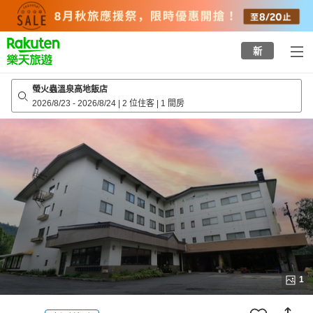
to
top
page
新
螢火蟲溫泉高地飯店
2026/8/23
-
2026/8/24
|
2 位住客
|
1 間房
1