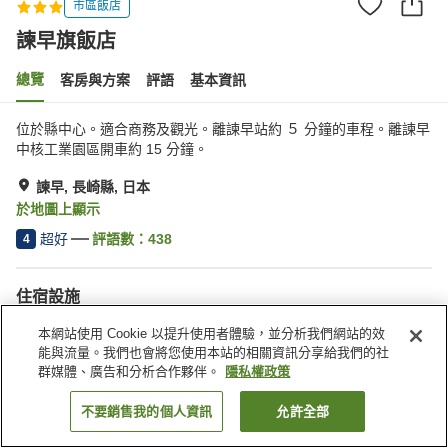
市區飯店
諫早旗飯店
總覽
客房與方案
評語
基本資訊
位於縣中心。適合商務及觀光。離諫早站約 ５ 分鐘的車程。離諫早
中核工業園區開車約 15 分鐘。
諫早, 長崎縣, 日本
於地圖上顯示
超好
評語數：
438
4
住宿設施
停車場
Spa／美容沙龍
本網站使用 Cookie 以提升使用者體驗，並分析我們網站的效
餐廳
自動販賣機
能與流量。我們也會將您使用本站的相關資訊分享給我們的社
群媒體、廣告和分析合作夥伴。
隱私權政策
首頁
日本
長崎縣
諫早
諫早旗飯店
不要銷售我的個人資訊
允許全部
找客房