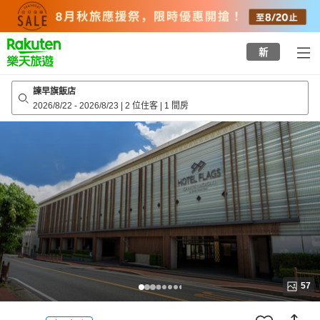
to
top
page
新
諫早旗飯店
2026/8/22
-
2026/8/23
|
2 位住客
|
1 間房
57