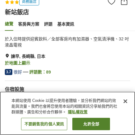
商務飯店
新站飯店
總覽
客房與方案
評語
基本資訊
於入住時提供迎賓飲料／全部客房均有加濕器、空氣清淨機、32 吋
液晶電視
諫早, 長崎縣, 日本
於地圖上顯示
很好
評語數：
89
3.7
住宿設施
停車場
三溫暖
本網站使用 Cookie 以提升使用者體驗，並分析我們網站的效
Spa／美容沙龍
餐廳
能與流量。我們也會將您使用本站的相關資訊分享給我們的社
群媒體、廣告和分析合作夥伴。
隱私權政策
首頁
日本
長崎縣
諫早
新站飯店
不要銷售我的個人資訊
允許全部
找客房