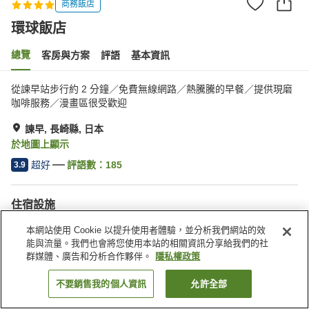
商務飯店
環球飯店
總覽
客房與方案
評語
基本資訊
從諫早站步行約 2 分鐘／免費無線網路／熱騰騰的早餐／提供現磨
咖啡服務／漫畫區很受歡迎
諫早, 長崎縣, 日本
於地圖上顯示
超好
評語數：
185
3.9
住宿設施
停車場
Spa／美容沙龍
本網站使用 Cookie 以提升使用者體驗，並分析我們網站的效
餐廳
自動販賣機
能與流量。我們也會將您使用本站的相關資訊分享給我們的社
群媒體、廣告和分析合作夥伴。
隱私權政策
首頁
日本
長崎縣
諫早
環球飯店
不要銷售我的個人資訊
允許全部
找客房