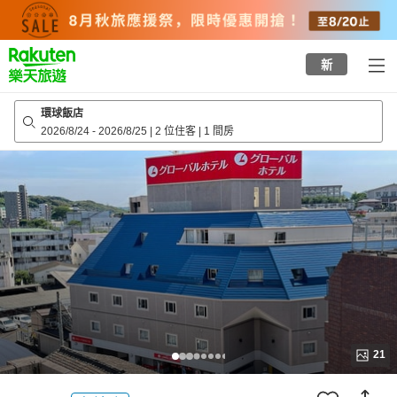
to
top
page
新
環球飯店
2026/8/24
-
2026/8/25
|
2 位住客
|
1 間房
21