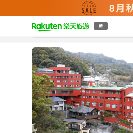
t
新
總覽
客房與方案
評語
設施
o
p
P
a
g
e
_
s
e
a
r
c
h