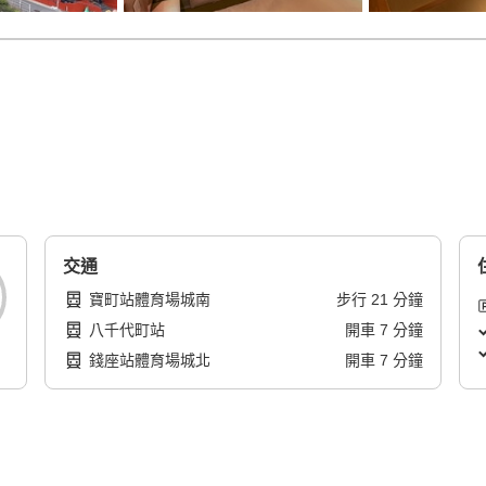
交通
寶町站體育場城南
步行
21
分鐘
八千代町站
開車
7
分鐘
錢座站體育場城北
開車
7
分鐘