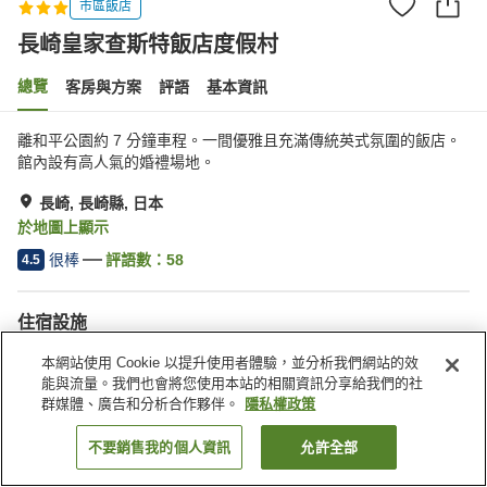
市區飯店
長崎皇家查斯特飯店度假村
總覽
客房與方案
評語
基本資訊
離和平公園約 7 分鐘車程。一間優雅且充滿傳統英式氛圍的飯店。
館內設有高人氣的婚禮場地。
長崎, 長崎縣, 日本
於地圖上顯示
很棒
評語數：
58
4.5
住宿設施
停車場
Spa／美容沙龍
本網站使用 Cookie 以提升使用者體驗，並分析我們網站的效
餐廳
會議室
能與流量。我們也會將您使用本站的相關資訊分享給我們的社
群媒體、廣告和分析合作夥伴。
隱私權政策
首頁
日本
長崎縣
長崎
長崎皇家查斯特飯店度假村
不要銷售我的個人資訊
允許全部
找客房