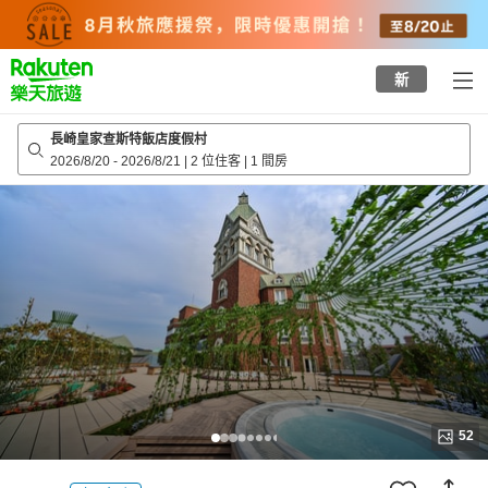
to
top
page
新
長崎皇家查斯特飯店度假村
2026/8/20
-
2026/8/21
|
2 位住客
|
1 間房
52