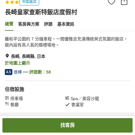
市區飯店
長崎皇家查斯特飯店度假村
總覽
客房與方案
評語
基本資訊
離和平公園約 7 分鐘車程。一間優雅且充滿傳統英式氛圍的飯店。
館內設有高人氣的婚禮場地。
長崎, 長崎縣, 日本
於地圖上顯示
很棒
評語數：
58
4.5
住宿設施
停車場
Spa／美容沙龍
餐廳
會議室
首頁
日本
長崎縣
長崎
長崎皇家查斯特飯店度假村
找客房