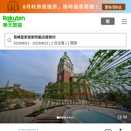
to
top
page
新
長崎皇家查斯特飯店度假村
2026/8/21
-
2026/8/22
|
2 位住客
|
1 間房
52