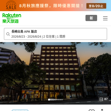
to
top
page
新
長崎出島 APA 飯店
2026/8/23
-
2026/8/24
|
2 位住客
|
1 間房
87