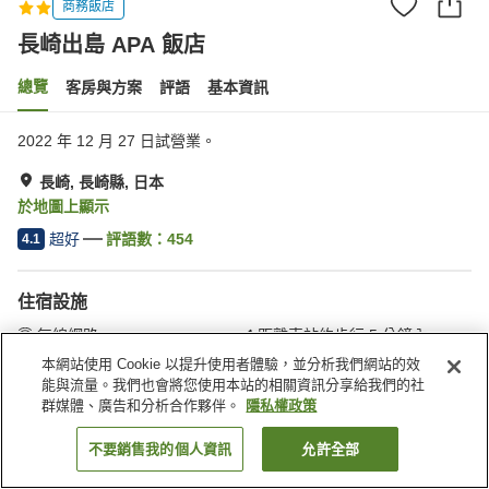
商務飯店
長崎出島 APA 飯店
總覽
客房與方案
評語
基本資訊
2022 年 12 月 27 日試營業。
長崎, 長崎縣, 日本
於地圖上顯示
超好
評語數：
454
4.1
住宿設施
無線網路
距離車站約步行 5 分鐘內
全館禁菸
自動販賣機
本網站使用 Cookie 以提升使用者體驗，並分析我們網站的效
能與流量。我們也會將您使用本站的相關資訊分享給我們的社
群媒體、廣告和分析合作夥伴。
隱私權政策
首頁
日本
長崎縣
長崎
長崎出島 APA 飯店
不要銷售我的個人資訊
允許全部
找客房