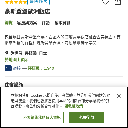
度假村飯店
豪斯登堡歐洲飯店
總覽
客房與方案
評語
基本資訊
包含隔日豪斯登堡門票。園區內的旗艦豪華飯店融合古典氛圍，有
搭乘郵輪的行程和現場音樂表演，為您帶來奢華享受。
佐世保, 長崎縣, 日本
於地圖上顯示
很棒
評語數：
1,343
4.6
住宿設施
無線網路
私人餐廳
本網站使用 Cookie 以提升使用者體驗，並分析我們網站的效
休息室
酒吧
能與流量。我們也會將您使用本站的相關資訊分享給我們的社
群媒體、廣告和分析合作夥伴。
隱私權政策
首頁
日本
長崎縣
佐世保
豪斯登堡歐洲飯店
不要銷售我的個人資訊
允許全部
找客房