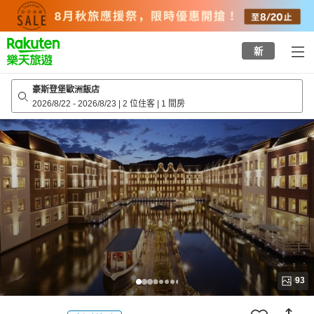
to
top
page
新
豪斯登堡歐洲飯店
2026/8/22
-
2026/8/23
|
2 位住客
|
1 間房
93