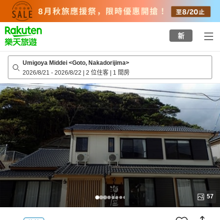
to
top
page
新
Umigoya Middei <Goto, Nakadorijima>
2026/8/21
-
2026/8/22
|
2 位住客
|
1 間房
57