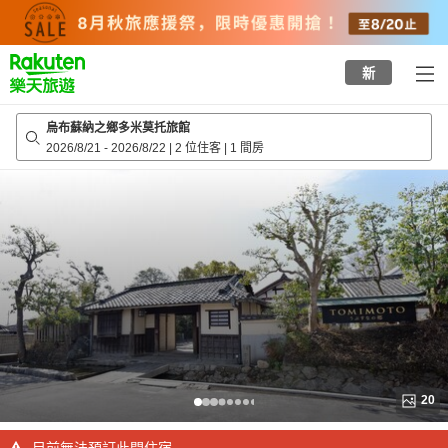
to
top
page
新
烏布蘇納之鄉多米莫托旅館
2026/8/21
-
2026/8/22
|
2 位住客
|
1 間房
20
目前無法預訂此間住宿