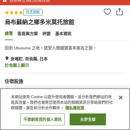
日式旅館
烏布蘇納之鄉多米莫托旅館
總覽
客房與方案
評語
基本資訊
回到 Ubusuna 之地。感受人間國寶富本憲吉之宿。
安堵町, 奈良縣, 日本
於地圖上顯示
住宿設施
Spa／美容沙龍
日式庭園
日式餐廳
24 小時服務櫃台
本網站使用 Cookie 以提升使用者體驗，並分析我們網站的效
能與流量。我們也會將您使用本站的相關資訊分享給我們的社
群媒體、廣告和分析合作夥伴。
隱私權政策
首頁
日本
奈良縣
安堵町
烏布蘇納之鄉多米莫托旅館
不要銷售我的個人資訊
允許全部
找客房